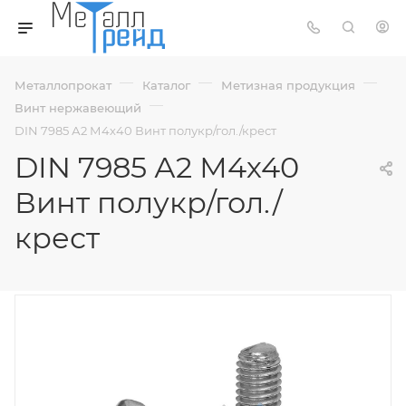
—
—
—
Металлопрокат
Каталог
Метизная продукция
—
Винт нержавеющий
DIN 7985 А2 М4х40 Винт полукр/гол./крест
DIN 7985 А2 М4х40
Винт полукр/гол./
крест