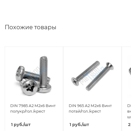
Похожие товары
DIN 7985 А2 М2х6 Винт
DIN 965 А2 М2х6 Винт
D
полукр/гол./крест
потай/гол./крест
в
ш
1
руб.
/шт
1
руб.
/шт
2