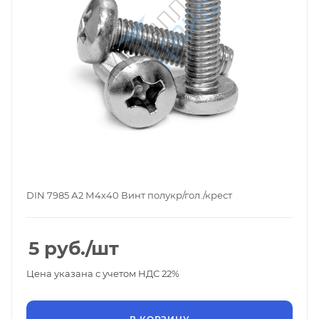
DIN 7985 А2 М4х40 Винт полукр/гол./крест
5
руб.
/шт
Цена указана с учетом НДС 22%