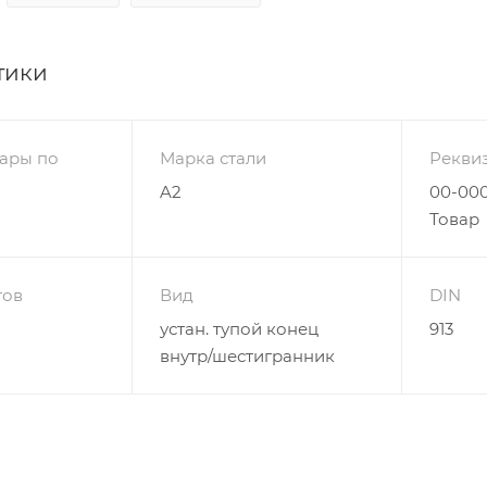
тики
ары по
Марка стали
Рекви
A2
00-000
Товар
гов
Вид
DIN
устан. тупой конец
913
внутр/шестигранник