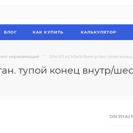
БЛОГ
КАК КУПИТЬ
КАЛЬКУЛЯТОР
—
Винт нержавеющий
DIN 913 А2 М5х16 Винт устан. тупой коне
стан. тупой конец внутр/ш
DIN 913 А2