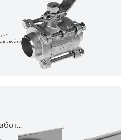
туры
 Для любых
Металлообработка
о