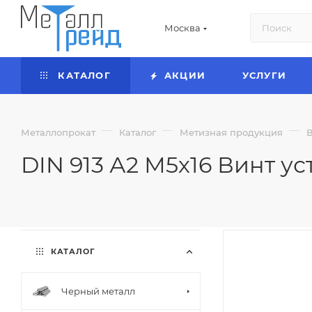
Москва
КАТАЛОГ
АКЦИИ
УСЛУГИ
—
—
—
Металлопрокат
Каталог
Метизная продукция
DIN 913 А2 М5х16 Винт у
КАТАЛОГ
Черный металл