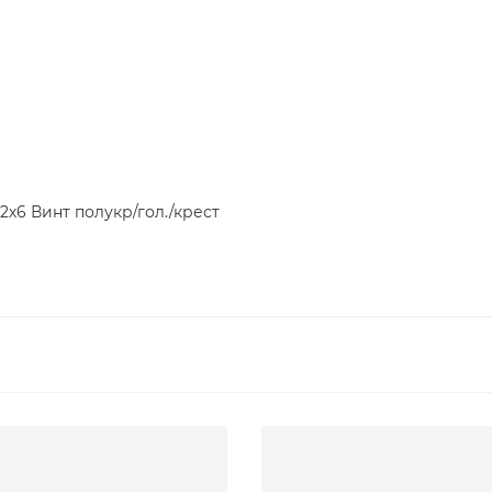
2х6 Винт полукр/гол./крест