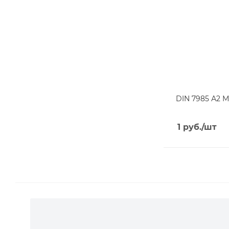
DIN 7985 А2 М
1
руб.
/шт