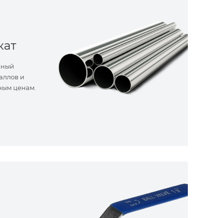
кат
нный
аллов и
ным ценам.