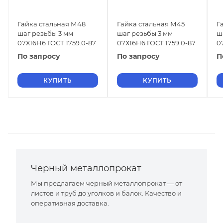
Гайка стальная М48
Гайка стальная М45
Г
шаг резьбы 3 мм
шаг резьбы 3 мм
ш
07Х16Н6 ГОСТ 1759.0-87
07Х16Н6 ГОСТ 1759.0-87
0
По запросу
По запросу
П
КУПИТЬ
КУПИТЬ
Черный металлопрокат
Мы предлагаем черный металлопрокат — от
листов и труб до уголков и балок. Качество и
оперативная доставка.