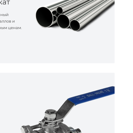
кат
нный
аллов и
ным ценам.