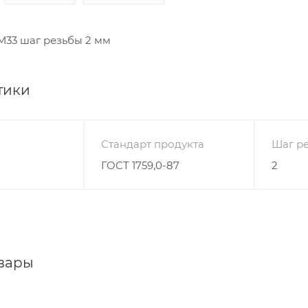
М33 шаг резьбы 2 мм
тики
Стандарт продукта
Шаг р
ГОСТ 1759,0-87
2
вары