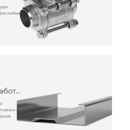
туры
 Для любых
Металлообработка
о
т резки и
ерной
ные