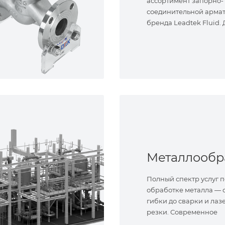
ассортимент запорно-
соединительной арма
бренда Leadtek Fluid.
задач.
Полный спектр услуг п
обработке металла — о
гибки до сварки и лаз
резки. Современное
оборудование и опыт