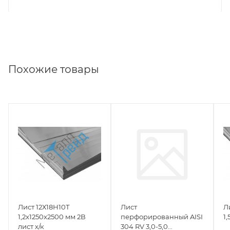
Похожие товары
Лист 12Х18Н10Т
Лист
Л
1,2x1250x2500 мм 2В
перфорированный AISI
1
лист х/к
304 RV 3,0-5,0