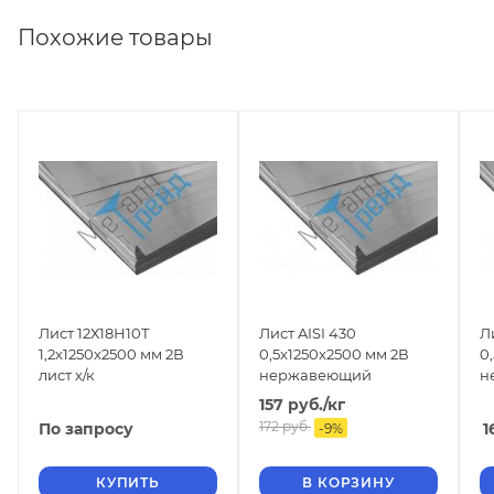
Похожие товары
Лист 12Х18Н10Т
Лист AISI 430
Л
1,2x1250x2500 мм 2В
0,5x1250x2500 мм 2В
0
лист х/к
нержавеющий
н
157
руб.
/кг
172
руб.
По запросу
1
-
9
%
КУПИТЬ
В КОРЗИНУ