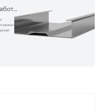
Металлообработка
о
т резки и
ерной
ные
ем самые