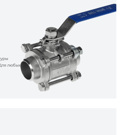
туры
 Для любых