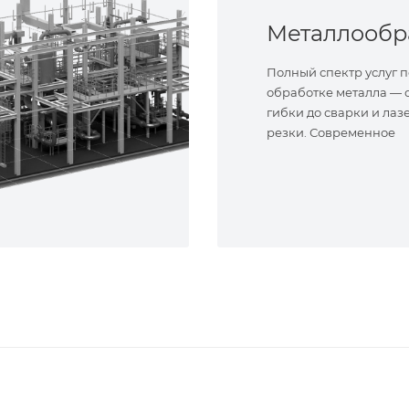
Полный спектр услуг п
обработке металла — о
гибки до сварки и лаз
резки. Современное
оборудование и опыт
специалисты. Реализу
сложные задачи.