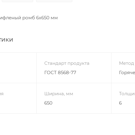
рифленый ромб 6х650 мм
тики
Стандарт продукта
Метод
ГОСТ 8568-77
Горяч
ия
Ширина, мм
Толщи
650
6