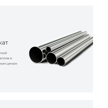
кат
нный
аллов и
ным ценам.