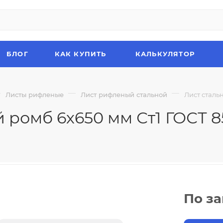
БЛОГ
КАК КУПИТЬ
КАЛЬКУЛЯТОР
—
—
—
Листы рифленые
Лист рифленый стальной
Лист сталь
 ромб 6х650 мм Ст1 ГОСТ 8
По з