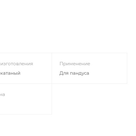
 изготовления
Применение
екатаный
Для пандуса
на