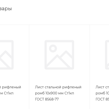
вары
ой рифленый
Лист стальной рифленый
Лист с
м Ст1кп
ромб 10х900 мм Ст1кп
ромб 1
ГОСТ 8568-77
ГОСТ 8