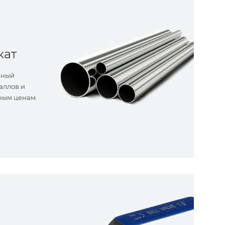
кат
нный
аллов и
ным ценам.