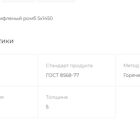
рифленый ромб 5х1450
тики
Стандарт продукта
Метод
ГОСТ 8568-77
Горяч
ия
Толщина
5