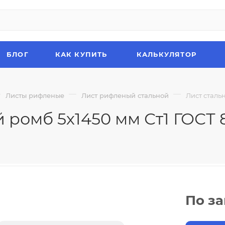
БЛОГ
КАК КУПИТЬ
КАЛЬКУЛЯТОР
—
—
—
Листы рифленые
Лист рифленый стальной
Лист сталь
 ромб 5х1450 мм Ст1 ГОСТ 
По з