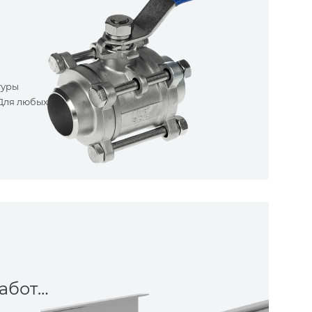
туры
 Для любых
Металлообработка