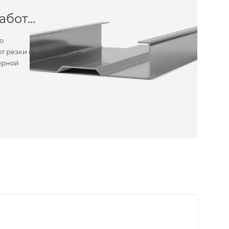
Металлообработка
о
т резки и
ерной
ные
ем самые