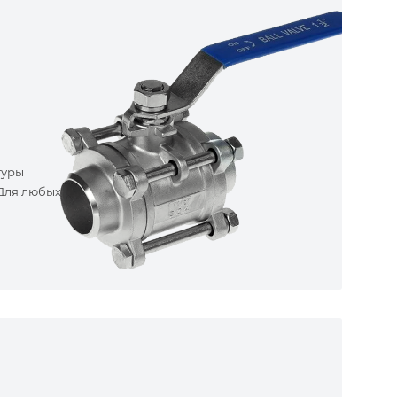
туры
 Для любых