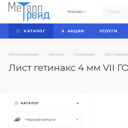
Москва
КАТАЛОГ
АКЦИИ
УСЛУГИ
—
—
—
Металлопрокат
Каталог
Полимеры
Лист поли
Лист гетинакс 4 мм VII Г
КАТАЛОГ
Черный металл