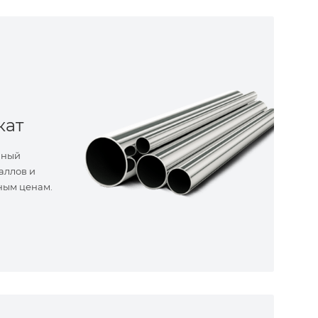
кат
нный
аллов и
ным ценам.