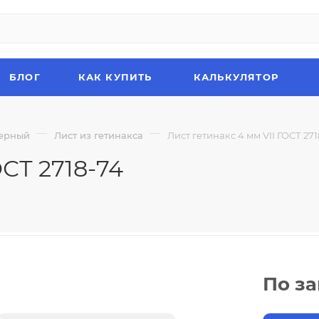
БЛОГ
КАК КУПИТЬ
КАЛЬКУЛЯТОР
—
—
мерный
Лист из гетинакса
Лист гетинакс 4 мм VII ГОСТ 271
ОСТ 2718-74
По з