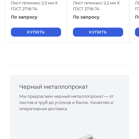
Лист гетинакс 2,5 мм X
Лист гетинакс 2,2 мм X
Л
ГОСТ 2718-74
ГОСТ 2718-74
Г
По запросу
По запросу
П
КУПИТЬ
КУПИТЬ
Черный металлопрокат
Мы предлагаем черный металлопрокат — от
листов и труб до уголков и балок. Качество и
оперативная доставка.