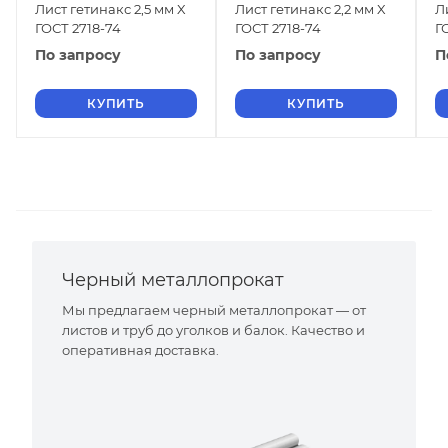
Лист гетинакс 2,5 мм X
Лист гетинакс 2,2 мм X
Л
ГОСТ 2718-74
ГОСТ 2718-74
Г
По запросу
По запросу
П
КУПИТЬ
КУПИТЬ
Черный металлопрокат
Мы предлагаем черный металлопрокат — от
листов и труб до уголков и балок. Качество и
оперативная доставка.