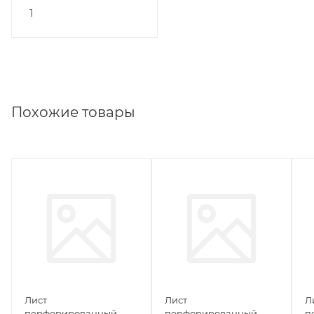
1
Похожие товары
Лист
Лист
Л
перфорированный
перфорированный
п