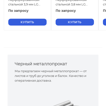
стальной 3,9 мм LG
стальной 3,8 мм LG
с
20Х23Н13 ГОСТ 58602-
20Х23Н13 ГОСТ 58602-
2
По запросу
По запросу
П
2019
2019
2
КУПИТЬ
КУПИТЬ
Черный металлопрокат
Мы предлагаем черный металлопрокат — от
листов и труб до уголков и балок. Качество и
оперативная доставка.