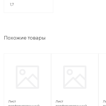
1,7
Похожие товары
Лист
Лист
Л
перфорированный
перфорированный
п