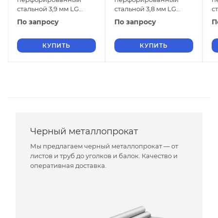
стальной 3,9 мм LG
стальной 3,8 мм LG
с
20Х23Н13 ГОСТ 58602-
20Х23Н13 ГОСТ 58602-
2
По запросу
По запросу
П
2019
2019
2
КУПИТЬ
КУПИТЬ
Черный металлопрокат
Мы предлагаем черный металлопрокат — от
листов и труб до уголков и балок. Качество и
оперативная доставка.