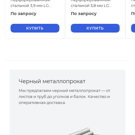
стальной 3,9 мм LG
стальной 3,8 мм LG
с
20Х23Н13 ГОСТ 58602-
20Х23Н13 ГОСТ 58602-
2
По запросу
По запросу
П
2019
2019
2
КУПИТЬ
КУПИТЬ
Черный металлопрокат
Мы предлагаем черный металлопрокат — от
листов и труб до уголков и балок. Качество и
оперативная доставка.