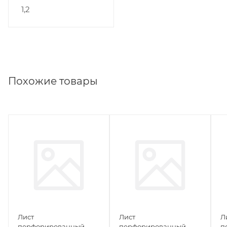
1,2
Похожие товары
Лист
Лист
Л
перфорированный
перфорированный
п