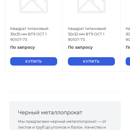
Квадрат титановый
Квадрат титановый
К
35х35 мм ВТ9 ОСТ 1
32х32 мм ВТ9 ОСТ 1
30
90107-73
90107-73
90
По запросу
По запросу
П
КУПИТЬ
КУПИТЬ
Черный металлопрокат
Мы предлагаем черный металлопрокат — от
листов и труб до уголков и балок. Качество и