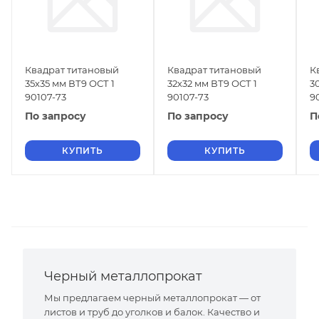
Квадрат титановый
Квадрат титановый
К
35х35 мм ВТ9 ОСТ 1
32х32 мм ВТ9 ОСТ 1
3
90107-73
90107-73
9
По запросу
По запросу
П
КУПИТЬ
КУПИТЬ
Черный металлопрокат
Мы предлагаем черный металлопрокат — от
листов и труб до уголков и балок. Качество и