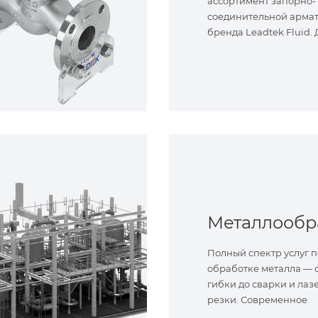
ассортимент запорно-
соединительной арма
бренда Leadtek Fluid.
задач.
Полный спектр услуг п
обработке металла — о
гибки до сварки и лаз
резки. Современное
оборудование и опыт