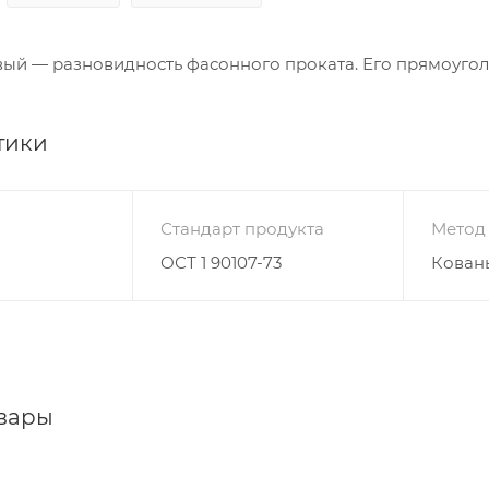
вый — разновидность фасонного проката. Его прямоуго
тики
Стандарт продукта
Метод
ОСТ 1 90107-73
Кован
вары