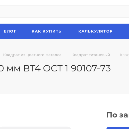
БЛОГ
КАК КУПИТЬ
КАЛЬКУЛЯТОР
—
—
—
Квадрат из цветного металла
Квадрат титановый
Квад
 мм ВТ4 ОСТ 1 90107-73
По з