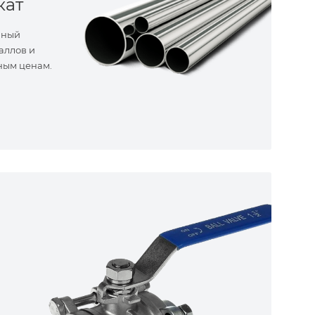
кат
нный
аллов и
ным ценам.