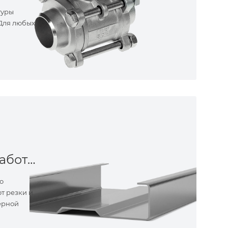
туры
 Для любых
Металлообработка
о
т резки и
ерной
ные