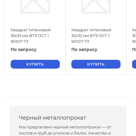
Квадрат титановый
Квадрат титановый
К
35х35 мм ВТ9 ОСТ 1
32х32 мм ВТ9 ОСТ 1
3
90107-73
90107-73
9
По запросу
По запросу
П
КУПИТЬ
КУПИТЬ
Черный металлопрокат
Мы предлагаем черный металлопрокат — от
листов и труб до уголков и балок. Качество и