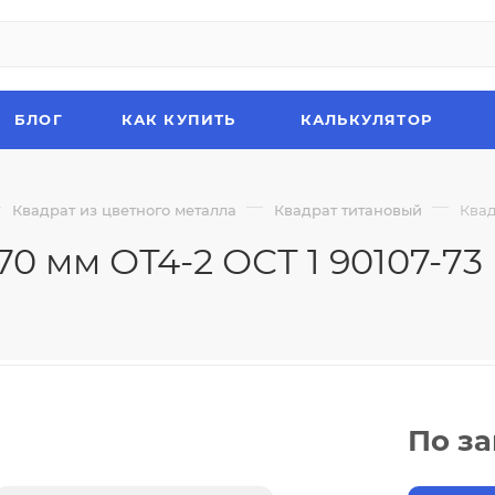
БЛОГ
КАК КУПИТЬ
КАЛЬКУЛЯТОР
—
—
—
Квадрат из цветного металла
Квадрат титановый
Квад
70 мм ОТ4-2 ОСТ 1 90107-73
По з