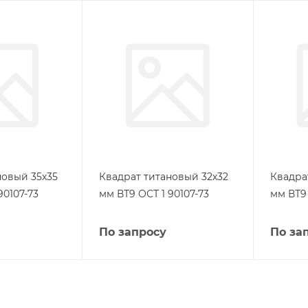
новый 35х35
Квадрат титановый 32х32
Квадра
90107-73
мм ВТ9 ОСТ 1 90107-73
мм ВТ9 
По запросу
По за