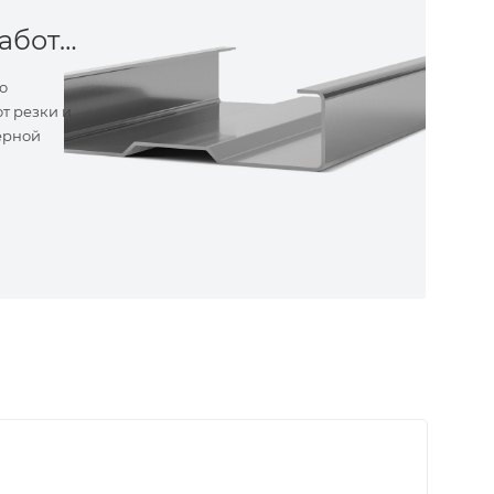
Металлообработка
о
т резки и
ерной
ные
ем самые