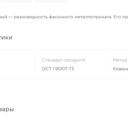
вый — разновидность фасонного металлопроката. Его п
тики
Стандарт продукта
Метод
ОСТ 1 90107-73
Кован
вары