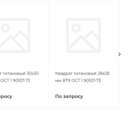
т титановый 30х30
Квадрат титановый 28х28
ОСТ 1 90107-73
мм ВТ9 ОСТ 1 90107-73
просу
По запросу