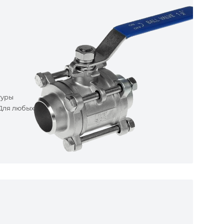
туры
 Для любых