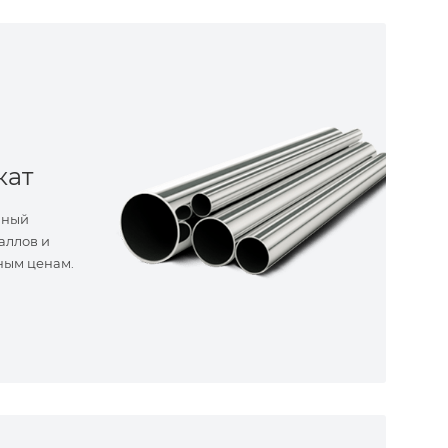
кат
нный
аллов и
ным ценам.