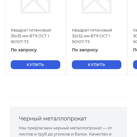
Квадрат титановый
Квадрат титановый
К
35х35 мм ВТ9 ОСТ 1
32х32 мм ВТ9 ОСТ 1
3
90107-73
90107-73
9
По запросу
По запросу
П
КУПИТЬ
КУПИТЬ
Черный металлопрокат
Мы предлагаем черный металлопрокат — от
листов и труб до уголков и балок. Качество и