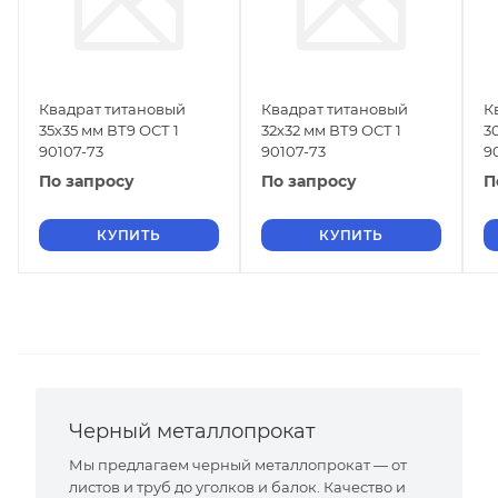
Квадрат титановый
Квадрат титановый
К
35х35 мм ВТ9 ОСТ 1
32х32 мм ВТ9 ОСТ 1
3
90107-73
90107-73
9
По запросу
По запросу
П
КУПИТЬ
КУПИТЬ
Черный металлопрокат
Мы предлагаем черный металлопрокат — от
листов и труб до уголков и балок. Качество и