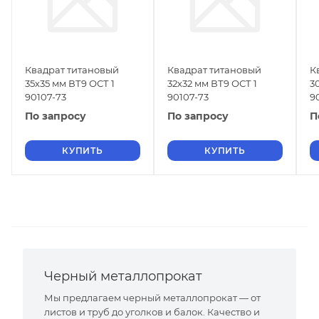
Квадрат титановый
Квадрат титановый
К
35х35 мм ВТ9 ОСТ 1
32х32 мм ВТ9 ОСТ 1
3
90107-73
90107-73
9
По запросу
По запросу
П
КУПИТЬ
КУПИТЬ
Черный металлопрокат
Мы предлагаем черный металлопрокат — от
листов и труб до уголков и балок. Качество и