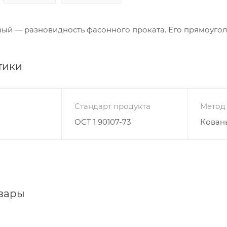
вый — разновидность фасонного проката. Его прямоуго
тики
Стандарт продукта
Метод
ОСТ 1 90107-73
Кован
вары