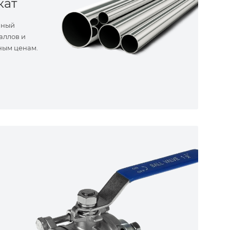
кат
нный
аллов и
ным ценам.