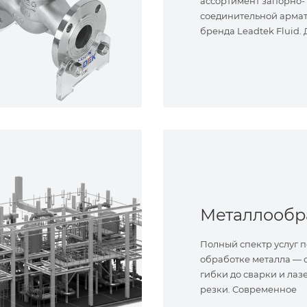
ассортимент запорно-
соединительной арма
бренда Leadtek Fluid.
задач.
Полный спектр услуг п
обработке металла — о
гибки до сварки и лаз
резки. Современное
оборудование и опыт