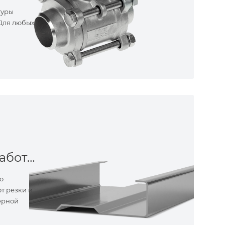
туры
 Для любых
Металлообработка
о
т резки и
ерной
ные