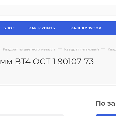
БЛОГ
КАК КУПИТЬ
КАЛЬКУЛЯТОР
—
—
—
Квадрат из цветного металла
Квадрат титановый
Квад
мм ВТ4 ОСТ 1 90107-73
По з