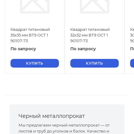
Квадрат титановый
Квадрат титановый
К
35х35 мм ВТ9 ОСТ 1
32х32 мм ВТ9 ОСТ 1
3
90107-73
90107-73
9
По запросу
По запросу
П
КУПИТЬ
КУПИТЬ
Черный металлопрокат
Мы предлагаем черный металлопрокат — от
листов и труб до уголков и балок. Качество и