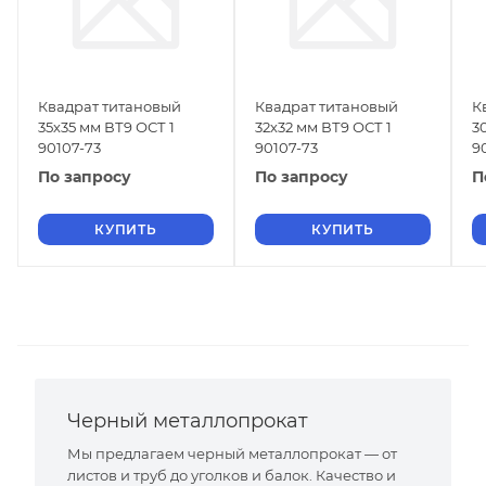
Квадрат титановый
Квадрат титановый
К
35х35 мм ВТ9 ОСТ 1
32х32 мм ВТ9 ОСТ 1
3
90107-73
90107-73
9
По запросу
По запросу
П
КУПИТЬ
КУПИТЬ
Черный металлопрокат
Мы предлагаем черный металлопрокат — от
листов и труб до уголков и балок. Качество и