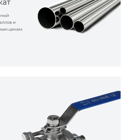
кат
нный
аллов и
ным ценам.