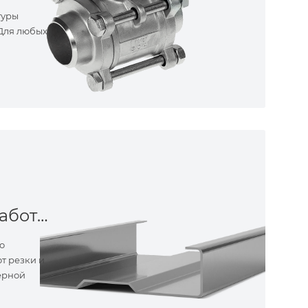
туры
 Для любых
Металлообработка
о
т резки и
ерной
ные