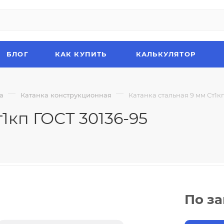
БЛОГ
КАК КУПИТЬ
КАЛЬКУЛЯТОР
—
—
а
Катанка конструкционная
Катанка стальная 9 мм Ст1кп
1кп ГОСТ 30136-95
По з