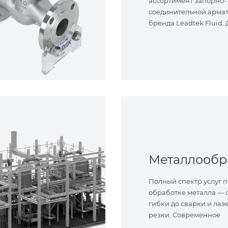
ассортимент запорно-
соединительной арма
бренда Leadtek Fluid.
задач.
Полный спектр услуг п
обработке металла — о
гибки до сварки и лаз
резки. Современное
оборудование и опыт