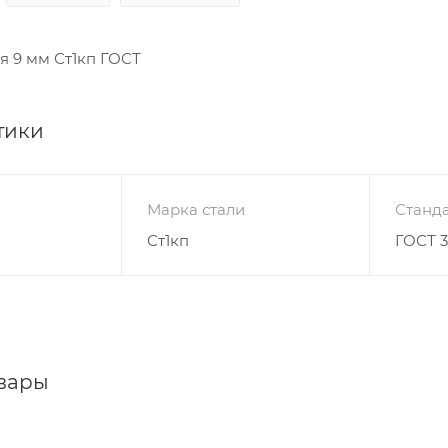
я 9 мм Ст1кп ГОСТ
тики
Марка стали
Станда
Ст1кп
ГОСТ 3
вары