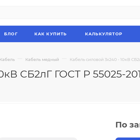
БЛОГ
КАК КУПИТЬ
КАЛЬКУЛЯТОР
—
—
Кабель
Кабель медный
Кабель силовой 3х240 - 10кВ СБ2
10кВ СБ2лГ ГОСТ Р 55025-20
По з