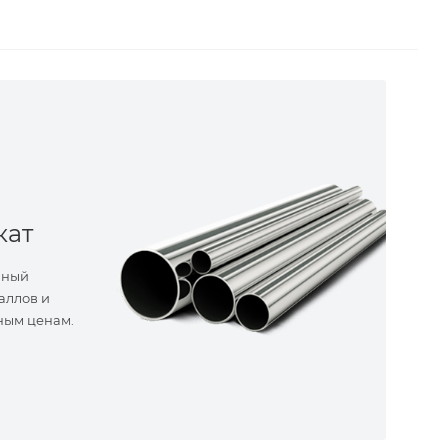
кат
нный
аллов и
ным ценам.