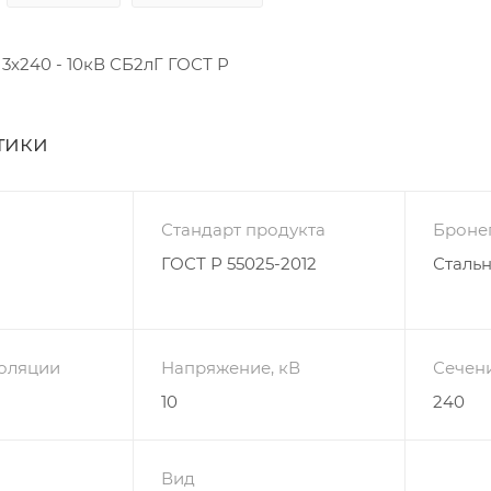
3х240 - 10кВ СБ2лГ ГОСТ Р
тики
Стандарт продукта
Броне
ГОСТ Р 55025-2012
Сталь
оляции
Напряжение, кВ
Сечен
10
240
Вид