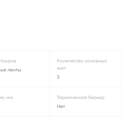
покров
Количество основных
жил
ные ленты
3
ие, мм
Термический барьер
Нет