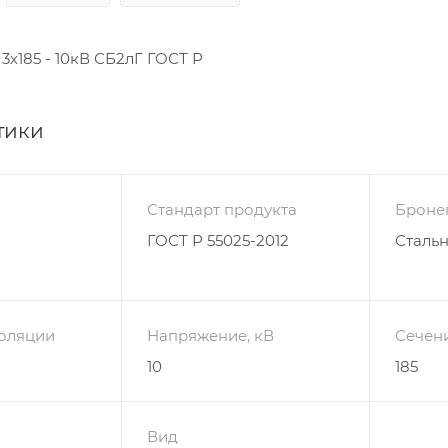
3х185 - 10кВ СБ2лГ ГОСТ Р
тики
Стандарт продукта
Броне
ГОСТ Р 55025-2012
Сталь
оляции
Напряжение, кВ
Сечен
10
185
Вид