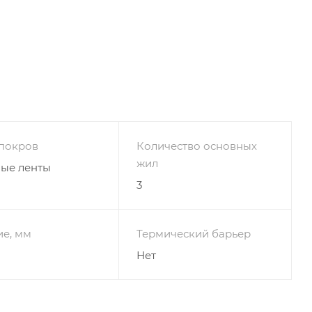
покров
Количество основных
жил
ные ленты
3
ие, мм
Термический барьер
Нет