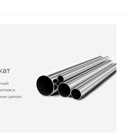
кат
нный
аллов и
ным ценам.