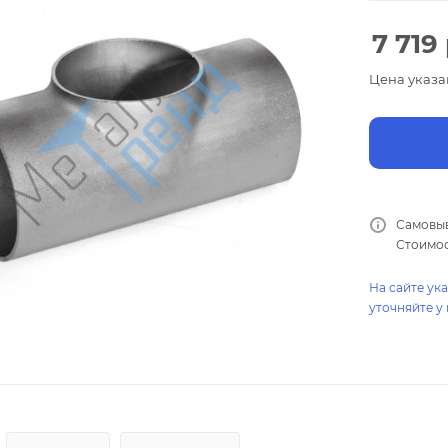
7 719
Цена указа
Самовыв
Стоимос
На сайте ук
уточняйте у