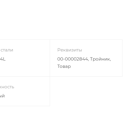
 стали
Реквизиты
04L
00-00002844, Тройник,
Товар
хность
ый