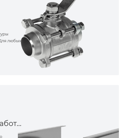
туры
 Для любых
Металлообработка
о