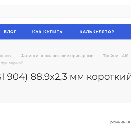
БЛОГ
КАК КУПИТЬ
КАЛЬКУЛЯТОР
—
—
стали
Фитинги нержавеющие приварные
Тройник AISI
й приварной
I 904) 88,9x2,3 мм коротк
Тройник 06