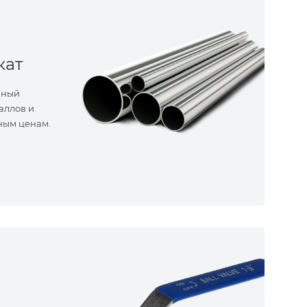
кат
нный
аллов и
ным ценам.