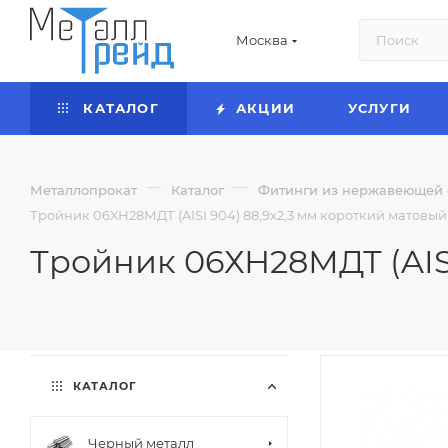
Москва
КАТАЛОГ
АКЦИИ
УСЛУГИ
—
—
Металлопрокат
Каталог
Фитинги из нержавеющей 
Тройник 06ХН28МДТ (AISI 904) 88,9x2,3 мм короткий матовы
Тройник 06ХН28МДТ (AIS
КАТАЛОГ
Черный металл