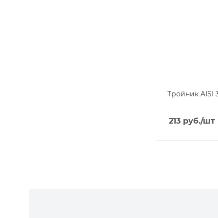
Тройник AISI 
213
руб.
/шт