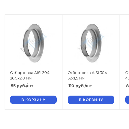
Отбортовка AISI 304
Отбортовка AISI 304
О
26,9х2,0 мм
32х1,5 мм
4
55
руб.
/шт
110
руб.
/шт
8
В КОРЗИНУ
В КОРЗИНУ