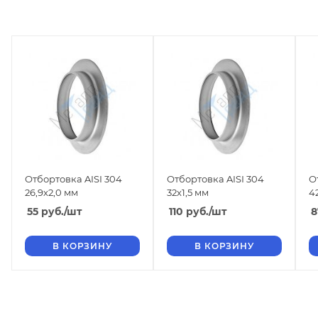
Отбортовка AISI 304
Отбортовка AISI 304
О
26,9х2,0 мм
32х1,5 мм
4
55
руб.
/шт
110
руб.
/шт
8
В КОРЗИНУ
В КОРЗИНУ