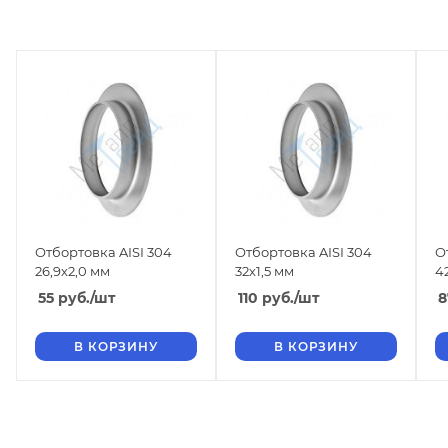
Отбортовка AISI 304
Отбортовка AISI 304
О
26,9х2,0 мм
32х1,5 мм
4
55
руб.
/шт
110
руб.
/шт
8
В КОРЗИНУ
В КОРЗИНУ