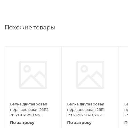
Похожие товары
Балка двутавровая
Балка двутавровая
Б
нержавеющая 26Б2
нержавеющая 26Б1
н
261х120х6х10 мм
258х120х5,8х8,5 мм
2
06ХН28МДТ ГОСТ
06ХН28МДТ ГОСТ
0
По запросу
По запросу
П
26020-83
26020-83
2