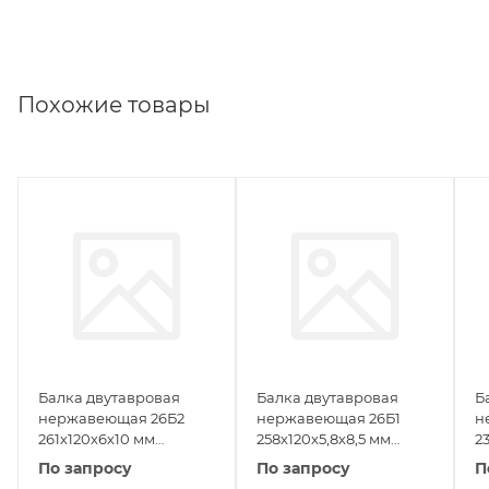
Похожие товары
Балка двутавровая
Балка двутавровая
Б
нержавеющая 26Б2
нержавеющая 26Б1
н
261х120х6х10 мм
258х120х5,8х8,5 мм
2
06ХН28МДТ ГОСТ
06ХН28МДТ ГОСТ
0
По запросу
По запросу
П
26020-83
26020-83
2