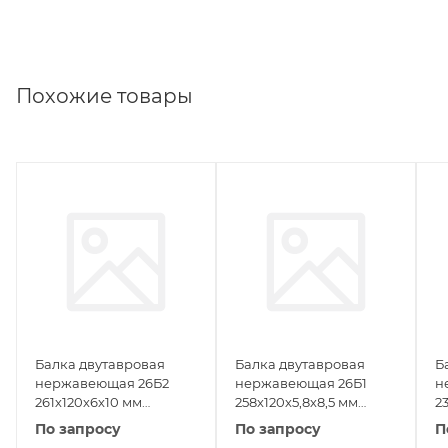
Похожие товары
Балка двутавровая
Балка двутавровая
Б
нержавеющая 26Б2
нержавеющая 26Б1
н
261х120х6х10 мм
258х120х5,8х8,5 мм
2
06ХН28МДТ ГОСТ
06ХН28МДТ ГОСТ
0
По запросу
По запросу
П
26020-83
26020-83
2