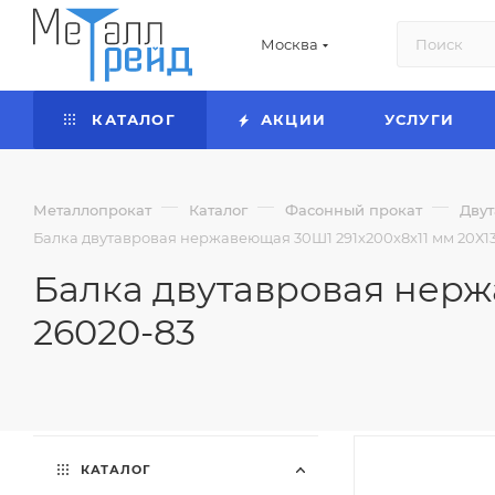
Москва
КАТАЛОГ
АКЦИИ
УСЛУГИ
—
—
—
Металлопрокат
Каталог
Фасонный прокат
Двут
Балка двутавровая нержавеющая 30Ш1 291х200х8х11 мм 20Х13
Балка двутавровая нерж
26020-83
КАТАЛОГ