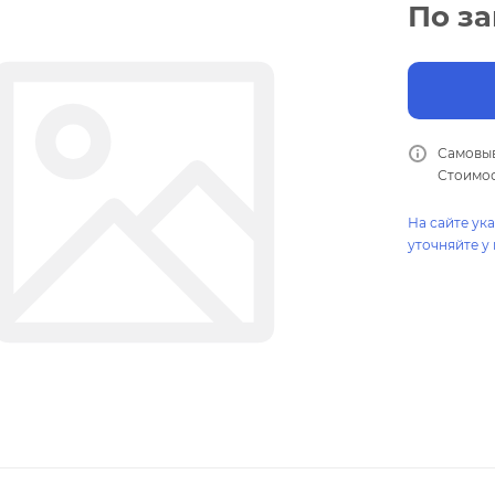
По з
Самовыв
Стоимос
На сайте ук
уточняйте у