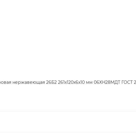
ровая нержавеющая 26Б2 261х120х6х10 мм 06ХН28МДТ ГОСТ 