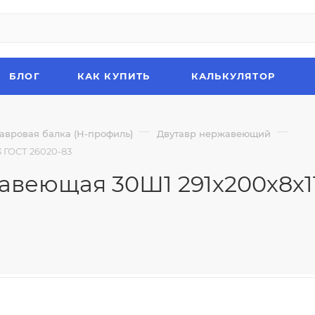
БЛОГ
КАК КУПИТЬ
КАЛЬКУЛЯТОР
—
—
авровая балка (Н-профиль)
Двутавр нержавеющий
 ГОСТ 26020-83
авеющая 30Ш1 291х200х8х11