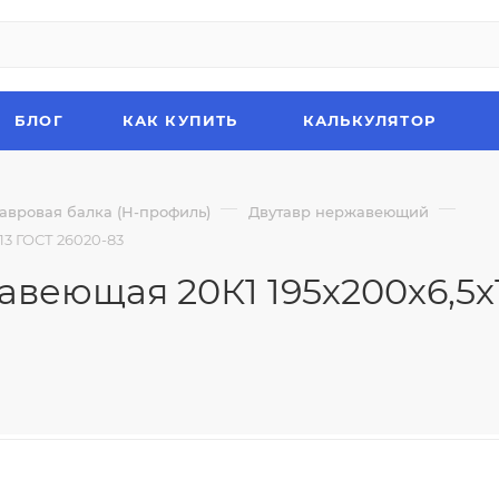
БЛОГ
КАК КУПИТЬ
КАЛЬКУЛЯТОР
—
—
авровая балка (Н-профиль)
Двутавр нержавеющий
13 ГОСТ 26020-83
веющая 20К1 195х200х6,5х