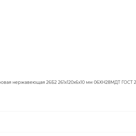
ровая нержавеющая 26Б2 261х120х6х10 мм 06ХН28МДТ ГОСТ 