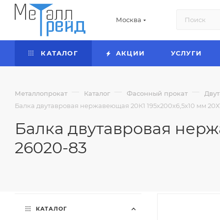
Москва
КАТАЛОГ
АКЦИИ
УСЛУГИ
—
—
—
Металлопрокат
Каталог
Фасонный прокат
Двут
Балка двутавровая нержавеющая 20К1 195х200х6,5х10 мм 20Х
Балка двутавровая нержа
26020-83
КАТАЛОГ